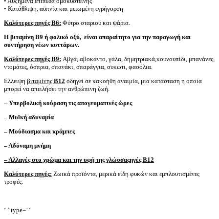
• Αυξημένα επίπεδα ομοκυστεΐνης
• Κατάθλιψη, αϋπνία και μειωμένη εγρήγορση
Καλύτερες πηγές B6:
Φύτρο σταριού και ψάρια.
Η βιταμίνη Β9 ή φολικό οξύ,
είναι απαραίτητο για την παραγωγή και
συντήρηση νέων κυττάρων.
Καλύτερες πηγές B9:
Αβγά, αβοκάντο, γάλα, δημητριακά,κουνουπίδι, μπανάνες,
ντομάτες, όσπρια, σπανάκι, σπαράγγια, συκώτι, φασόλια.
Ελλειψη
βιταμίνης
Β12
οδηγεί σε κακοήθη αναιμία, μια κατάσταση η οποία
μπορεί να απειλήσει την ανθρώπινη ζωή.
– Υπερβολική κούραση τις απογευματινές ώρες
– Μυϊκή αδυναμία
– Μούδιασμα και κράμπες
– Αδύναμη μνήμη
– Αλλαγές στο χρώμα και την υφή της γλώσσας
ηγές B12
Καλύτερες πηγές
:
Ζωικά προϊόντα, μερικά είδη φυκών και εμπλουτισμένες
τροφές.
‘ ‘ type=’ ‘