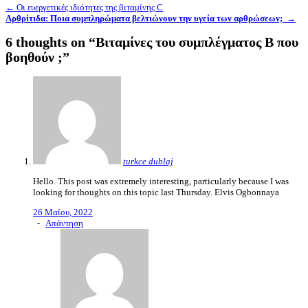
Πλοήγηση
←
Οι ευεργετικές ιδιότητες της βιταμίνης C
Αρθρίτιδα: Ποια συμπληρώματα βελτιώνουν την υγεία των αρθρώσεων;
→
άρθρων
6 thoughts on “
Βιταμίνες του συμπλέγματος Β που
βοηθούν ;
”
turkce dublaj
Hello. This post was extremely interesting, particularly because I was
looking for thoughts on this topic last Thursday. Elvis Ogbonnaya
26 Μαΐου, 2022
-
Απάντηση