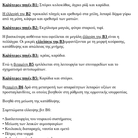
Καλύτερες πηγές B1:
Σπόροι κολοκύθας, άγριο ρύζι και καρύδια.
Η έλλειψή της
Β2
προκαλεί πληγές και ερεθισμό στα χείλη, λιπαρό δέρμα γύρω
από τη μύτη, κάψιμο και ερεθισμό των ματιών.
Καλύτερες πηγές B2:
Εκχύλισμα μαγιάς, φύτρο σταριού, τυρί.
Η βασικότερη ασθένεια που οφείλεται σε μεγάλη
έλλειψη της
Β3
είναι η
πελλάγρα. Οι μικρές
ελλείψεις της Β3
εμφανίζονται με τη μορφή κούρασης,
κατάθλιψης και απώλειας της μνήμης.
Καλύτερες πηγές B3:
κρέας, καρύδια.
Ενώ η
βιταμίνη
Β5
εμπλέκεται στη λειτουργία των επινεφριδίων και το
σχηματισμό αντισωμάτων.
Καλύτερες πηγές B5:
Καρύδια και σπόροι.
Β
ιταμίνη
Β6
Δρά στη μετατροπή των απαραίτητων λιπαρών οξέων σε
προσταγλανδίνες, οι οποίες βοηθούν στη ρύθμιση της ορμονικής ισορροπίας.
Βοηθά στη μείωση της κατάθλιψης.
Συμπτώματα ελλειψης βιτ B6:
• Δυσλειτουργίες του νευρικού συστήματος
• Μείωση των λευκών αιμοσφαιρίων
• Κοιλιακές διαταραχές, ναυτία και εμετό
• Πέτρες στα νεφρά