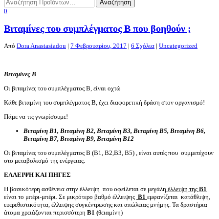
0
Βιταμίνες του συμπλέγματος Β που βοηθούν ;
Από
Dora Anastasiadou
|
7 Φεβρουαρίου, 2017
|
6 Σχόλια
|
Uncategorized
Βιταμίνες Β
Οι βιταμίνες του συμπλέγματος Β, είναι οχτώ
Κάθε βιταμίνη του συμπλέγματος Β, έχει διαφορετική δράση στον οργανισμό!
Πάμε να τις γνωρίσουμε!
Βιταμίνη Β1,
Βιταμίνη Β2,
Βιταμίνη Β3,
Βιταμίνη Β5,
Βιταμίνη Β6,
Βιταμίνη Β7,
Βιταμίνη Β9,
Βιταμίνη Β12
Οι βιταμίνες του συμπλέγματος Β (Β1, Β2,Β3, Β5) , είναι αυτές που συμμετέχουν
στο μεταβολισμό της ενέργειας.
ΕΛΛΕΙΨΗ ΚΑΙ ΠΗΓΕΣ
Η βασικότερη ασθένεια στην έλλειψη που οφείλεται σε μεγάλη
έλλειψη της
Β1
είναι το μπέρι-μπέρι. Σε μικρότερο βαθμό έλλειψης
Β1
εμφανίζεται κατάθλιψη,
ευερεθιστικότητα, έλλειψης συγκέντρωσης και απώλειας μνήμης. Τα δραστήρια
άτομα χρειάζονται περισσότερη
Β1 (
θειαμίνη)