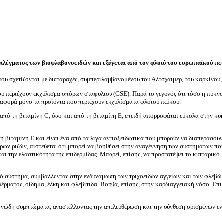
μπλέγματος των βιοφλαβονοειδών και εξάγεται από τον φλοιό του ευρωπαϊκού πε
ς που σχετίζονται με διαταραχές, συμπεριλαμβανομένου του Αλτσχάιμερ, του καρκίνου
που περιέχουν εκχύλισμα σπόρων σταφυλιού (GSE). Παρά το γεγονός ότι τόσο η πυκν
 αφορά μόνο τα προϊόντα που περιέχουν εκχυλίσματα φλοιού πεύκου.
 από τη βιταμίνη C, όσο και από τη βιταμίνη Ε, επειδή απορροφάται εύκολα στην κυ
 τη βιταμίνη Ε και είναι ένα από τα λίγα αντιοξειδωτικά που μπορούν να διαπεράσ
ερων ριζών, πιστεύεται ότι μπορεί να βοηθήσει στην αναγέννηση των συστημάτων που
ι την ελαστικότητα της επιδερμίδας. Μπορεί, επίσης, να προστατέψει το κυτταρικό 
ρικό σύστημα, συμβάλλοντας στην ενδυνάμωση των τριχοειδών αγγείων και των φλεβ
έρματος, οίδημα, έλκη και φλεβίτιδα. Βοηθά, επίσης, στην καρδιαγγειακή νόσο. Επ
γμονώδη συμπτώματα, αναστέλλοντας την απελευθέρωση και την σύνθεση ορισμένων ε