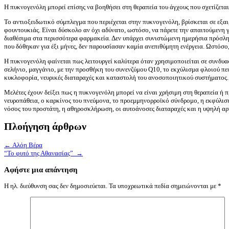
Η πυκνογενόλη μπορεί επίσης να βοηθήσει στη θεραπεία του άγχους που σχετίζεται 
Το αντιοξειδωτικό σύμπλεγμα που περιέχεται στην πυκνογενόλη, βρίσκεται σε εξαι
φουντουκιάς. Είναι δύσκολο αν όχι αδύνατο, ωστόσο, να πάρετε την απαιτούμενη 
διαθέσιμα στα περισσότερα φαρμακεία. Δεν υπάρχει συνιστώμενη ημερήσια πρόσληψη
που δόθηκαν για έξι μήνες, δεν παρουσίασαν καμία ανεπιθύμητη ενέργεια. Ωστόσο, α
Η πυκνογενόλη φαίνεται πως λειτουργεί καλύτερα όταν χρησιμοποιείται σε συνδυασ
σελήνιο, μαγγάνιο, με την προσθήκη του συνενζύμου Q10, το εκχύλισμα φλοιού πεύκ
κυκλοφορία, νευρικές διαταραχές και καταστολή του ανοσοποιητικού συστήματος.
Μελέτες έχουν δείξει πως η πυκνογενόλη μπορεί να είναι χρήσιμη στη θεραπεία ή 
νευροπάθεια, ο καρκίνος του πνεύμονα, το προεμμηνορροϊκό σύνδρομο, η εκφύλιση τ
νόσος του προστάτη, η αθηροσκλήρωση, οι αυτοάνοσες διαταραχές και η υψηλή αρ
Πλοήγηση άρθρων
←
Αλόη Βέρα
“Το φυτό της Αθανασίας”
→
Αφήστε μια απάντηση
Η ηλ. διεύθυνση σας δεν δημοσιεύεται.
Τα υποχρεωτικά πεδία σημειώνονται με
*