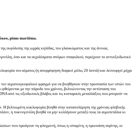
ύκου, pinus maritima.
, της εκφύλισης της ωχράς κηλίδας, του γλαυκώματος και της άνοιας.
ογενόλη, όσο και τα εκχυλίσματα σπόρων σταφυλιού, περιέχουν το αντιοξειδωτικό
κλοφορία του αίματος (η απορρόφηση διαρκεί μόλις 20 λεπτά) και λειτουργεί μέχρι
ουν τον αιματοεγκεφαλικό φραγμό για να βοηθήσουν στην προστασία των ιστών του
 φθείρονται με την πάροδο του χρόνου, βελτιώνοντας την αντίσταση του
DNA από τις οξειδωτικές βλάβες και τις κυτταρικές μεταλλάξεις που μπορούν να
ών. Η βελτιωμένη κυκλοφορία βοηθά στην καταπολέμηση της χρόνιας φλεβικής
ιπλέον, η πυκνογενόλη βοηθά να μην κολλήσουν μεταξύ τους τα αιμοπετάλια κι
νώσεων που προάγουν τη φλεγμονή, όπως η ισταμίνη, η πρωτεάση σερίνης, οι