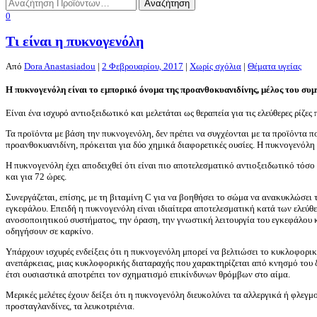
0
Τι είναι η πυκνογενόλη
Από
Dora Anastasiadou
|
2 Φεβρουαρίου, 2017
|
Χωρίς σχόλια
|
Θέματα υγείας
Η πυκνογενόλη είναι το εμπορικό όνομα της προανθοκυανιδίνης, μέλος του συ
Είναι ένα ισχυρό αντιοξειδωτικό και μελετάται ως θεραπεία για τις ελεύθερες ρίζε
Τα προϊόντα με βάση την πυκνογενόλη, δεν πρέπει να συγχέονται με τα προϊόντα 
προανθοκυανιδίνη, πρόκειται για δύο χημικά διαφορετικές ουσίες. Η πυκνογενόλη
Η πυκνογενόλη έχει αποδειχθεί ότι είναι πιο αποτελεσματικό αντιοξειδωτικό τόσο
και για 72 ώρες.
Συνεργάζεται, επίσης, με τη βιταμίνη C για να βοηθήσει το σώμα να ανακυκλώσει
εγκεφάλου. Επειδή η πυκνογενόλη είναι ιδιαίτερα αποτελεσματική κατά των ελεύθ
ανοσοποιητικού συστήματος, την όραση, την γνωστική λειτουργία του εγκεφάλου κα
οδηγήσουν σε καρκίνο.
Υπάρχουν ισχυρές ενδείξεις ότι η πυκνογενόλη μπορεί να βελτιώσει το κυκλοφο
ανεπάρκειας, μιας κυκλοφορικής διαταραχής που χαρακτηρίζεται από κνησμό του δ
έτσι ουσιαστικά αποτρέπει τον σχηματισμό επικίνδυνων θρόμβων στο αίμα.
Μερικές μελέτες έχουν δείξει ότι η πυκνογενόλη διευκολύνει τα αλλεργικά ή φλε
προσταγλανδίνες, τα λευκοτριένια.