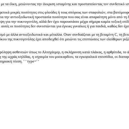
με τα έλκη, μειώνοντας την έκκριση ισταμίνης και προστατεύοντας τον συνδετικό ισ
ρετικά μικρές ποσότητες στις φλούδες ή τους σπόρους των σταφυλιών, στα βατόμουρα
για την αντιοξειδωτική προστασία ποσότητα που σας είναι απαραίτητη μόνο από τη 
 για την πυκνογενόλη, αλλά δεν έχει παρουσιάσει μέχρι σήμερα καμία τοξική επίδρ
υτές οι ποσότητες δεν συνιστώνται για έγκυες γυναίκες ή για παιδιά, καθώς δεν έχει 
μό με άλλα αντιοξειδωτικά και μέταλλα. Οταν συνδυάζεται με τη βιταμίνη C, τη βιτ
ου της πυκνογενόλης έχει αποδειχθεί ότι μειώνει τις επιπτώσεις των ελεύθερων ριζώ
πρόληψη ασθενειών όπως το Αλτσχάιμερ, η σκλήρυνση κατά πλάκας, η αρθρίτιδα, το ά
ης ωχράς κηλίδας, η ισχαιμία του μυοκαρδίου, τα εγκεφαλικά επεισόδια, οι διαταρα
τηριακή πίεση.
‘ ‘ type=’ ‘