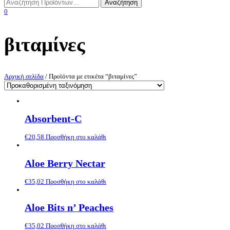
0
βιταμίνες
Αρχική σελίδα
/ Προϊόντα με ετικέτα “βιταμίνες”
Absorbent-C
€
20,58
Προσθήκη στο καλάθι
Aloe Berry Nectar
€
35,02
Προσθήκη στο καλάθι
Aloe Bits n’ Peaches
€
35,02
Προσθήκη στο καλάθι